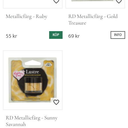
Lägg till i favoriter
Lägg till i favo
Metallicfärg - Ruby
RD Metallicfärg - Gold 
Treasure
55
kr
69
kr
KÖP
INFO
Lägg till i favoriter
RD Metallicfärg - Sunny 
Savannah