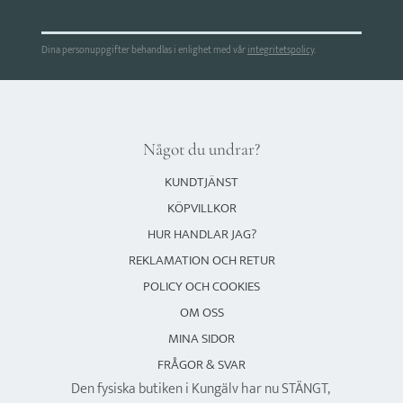
Dina personuppgifter behandlas i enlighet med vår
integritetspolicy
.
Något du undrar?
KUNDTJÄNST
KÖPVILLKOR
HUR HANDLAR JAG?
REKLAMATION OCH RETUR
POLICY OCH COOKIES
OM OSS
MINA SIDOR
FRÅGOR & SVAR
Den fysiska butiken i Kungälv har nu STÄNGT,