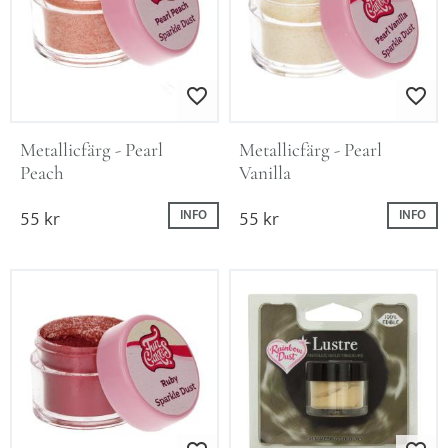
Lägg till i favoriter
Lägg till i favo
Metallicfärg - Pearl 
Metallicfärg - Pearl 
Peach
Vanilla
55
kr
55
kr
INFO
INFO