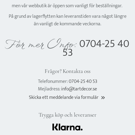
men vår webbutik är öppen som vanligt för beställningar.
På grund av lagerflytten kan leveranstiden vara något längre
än vanligt de kommande veckorna.
0704-25 40
För mer Info:
53
Frågor? Kontakta oss
Telefonummer:
0704-25 40 53
Mejladress:
info@tartdecor.se
Skicka ett meddelande via formulär
keyboard_double_arrow_right
Trygga köp och leveranser