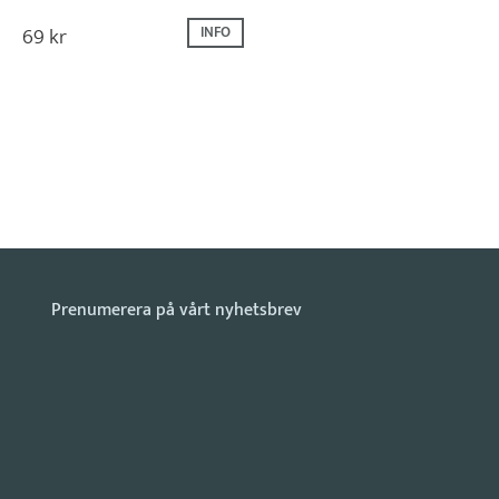
69
kr
INFO