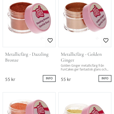
Lägg till i favoriter
Lägg till i favo
Metallicfärg - Dazzling 
Metallicfärg - Golden 
Bronze
Ginger
Golden Ginger metallicfärg från 
FunCakes ger fantastisk glans och 
lyster. Måla torrt eller blanda med 
alkohol för ett iögonfallande 
55
kr
55
kr
INFO
INFO
resultat.