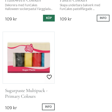
Dekorera med FunCakes 
Skapa underbara bakverk med 
Halloween-sockerpasta! Färgglada 
FunCakes pastellfärgade 
nyanser, vaniljsmak och perfekt för 
sockerpasta! Perfekt för 
kreativa bakstunder med barn!
dekorationer och roliga 
109
kr
109
kr
KÖP
INFO
bakstunder med barn.
Lägg till i favoriter
Sugarpaste Multipack - 
Primary Colours
109
kr
INFO