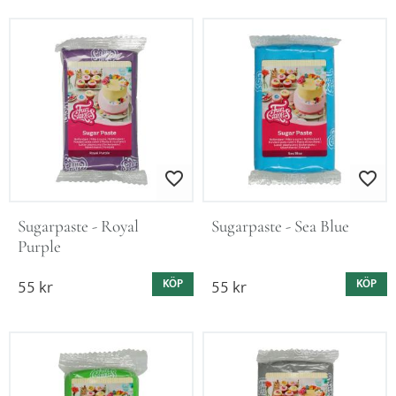
Lägg till i favoriter
Lägg till i favo
Sugarpaste - Royal 
Sugarpaste - Sea Blue
Purple
55
kr
55
kr
KÖP
KÖP