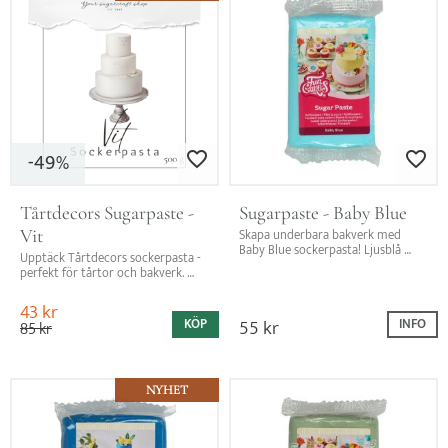
49
Lägg till i favoriter
Lägg till i favo
%
Tårtdecors Sugarpaste - 
Sugarpaste - Baby Blue
Vit
Skapa underbara bakverk med 
Baby Blue sockerpasta! Ljusblå 
Upptäck Tårtdecors sockerpasta - 
färg och vaniljsmak – perfekt för 
perfekt för tårtor och bakverk. 
att täcka tårtor och modellera!
Lätt att kavla, är elastisk och ger 
en slät yta!
43
kr
55
kr
KÖP
INFO
85
kr
NYHET