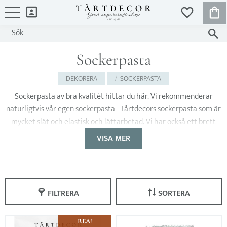
KUND
FAVORITER
Meny
Sockerpasta
DEKORERA
SOCKERPASTA
Sockerpasta
av bra kvalitét hittar du här. Vi rekommenderar
naturligtvis vår egen sockerpasta -
Tårtdecors sockerpasta
som är
mycket slät och elastisk och lättarbetad. Vi har också ett brett
utbud av FunCakes sockerpastor
VISA MER
FILTRERA
SORTERA
REA!