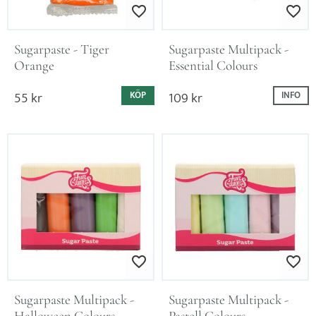
Lägg till i favoriter
Lägg till i favo
Sugarpaste - Tiger 
Sugarpaste Multipack - 
Orange
Essential Colours
55
kr
109
kr
KÖP
INFO
Lägg till i favoriter
Lägg till i favo
Sugarpaste Multipack - 
Sugarpaste Multipack - 
Halloween Colours
Pastell Colours