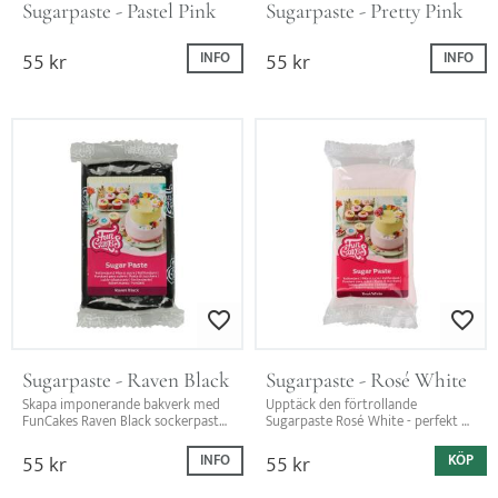
Sugarpaste - Pastel Pink
Sugarpaste - Pretty Pink
55
kr
55
kr
INFO
INFO
Lägg till i favoriter
Lägg till i favo
Sugarpaste - Raven Black
Sugarpaste - Rosé White
Skapa imponerande bakverk med 
Upptäck den förtrollande 
FunCakes Raven Black sockerpasta 
Sugarpaste Rosé White - perfekt 
– perfekt för eleganta 
för trendig bakning. Kombinera 
dekorationer med en läcker 
med '24 Chic Aubergine för en 
55
kr
55
kr
INFO
KÖP
vaniljsmak!
unik färgexplosion.