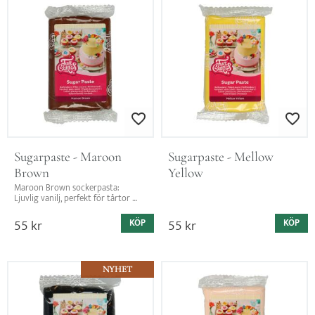
Lägg till i favoriter
Lägg till i favo
Sugarpaste - Maroon 
Sugarpaste - Mellow 
Brown
Yellow
Maroon Brown sockerpasta: 
Ljuvlig vanilj, perfekt för tårtor 
och modellering. Skapa eleganta 
dekorationer med stil!
55
kr
55
kr
KÖP
KÖP
NYHET