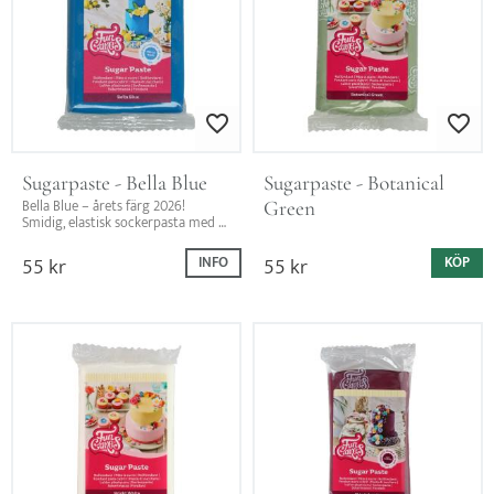
Lägg till i favoriter
Lägg till i favo
Sugarpaste - Bella Blue
Sugarpaste - Botanical 
Green
Bella Blue – årets färg 2026! 
Smidig, elastisk sockerpasta med 
satinfinish. Perfekt till tårtor, 
dekorationer och trendiga bakverk.
55
kr
55
kr
INFO
KÖP