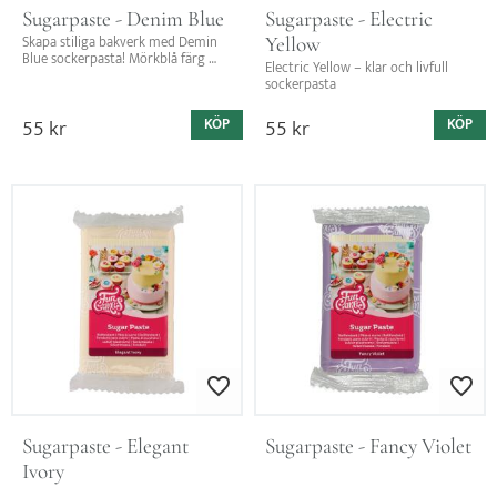
Sugarpaste - Denim Blue
Sugarpaste - Electric 
Yellow
Skapa stiliga bakverk med Demin 
Blue sockerpasta! Mörkblå färg 
Electric Yellow – klar och livfull 
och vaniljsmak – perfekt för att 
sockerpasta
täcka tårtor och modellera!
55
kr
55
kr
KÖP
KÖP
Lägg till i favoriter
Lägg till i favo
Sugarpaste - Elegant 
Sugarpaste - Fancy Violet
Ivory