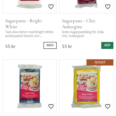
Lägg till i favoriter
Lägg till i favo
Sugarpaste - Bright 
Sugarpaste - Chic 
White
Aubergine
Täck dina tårtor med Bright White 
Årets Sugarpastefärg för 2024: 
sockerpasta! Snövitt och 
Chic Aubergine!
vaniljsmak – perfekt för att skapa 
unika dekorationer!
55
kr
55
kr
INFO
KÖP
NYHET
Lägg till i favoriter
Lägg till i favo