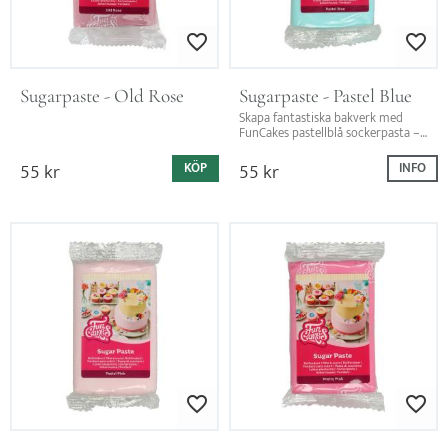
Lägg till i favoriter
Lägg till i favo
Sugarpaste - Old Rose
Sugarpaste - Pastel Blue
Skapa fantastiska bakverk med 
FunCakes pastellblå sockerpasta – 
perfekt för dekorationer och 
modellering med en läcker 
55
kr
55
kr
KÖP
INFO
vaniljsmak!
Lägg till i favoriter
Lägg till i favo