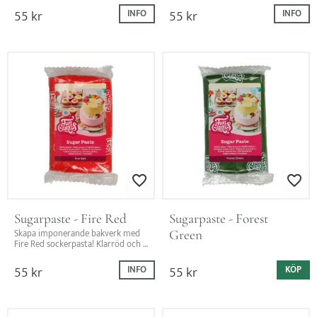
55
kr
55
kr
INFO
INFO
Lägg till i favoriter
Lägg till i favo
Sugarpaste - Fire Red
Sugarpaste - Forest 
Green
Skapa imponerande bakverk med 
Fire Red sockerpasta! Klarröd och 
vaniljsmak – perfekt för tårtor och 
modellering!
55
kr
55
kr
INFO
KÖP