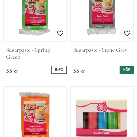
Lägg till i favoriter
Lägg till i favo
Sugarpaste - Spring 
Sugarpaste - Stone Grey
Green
55
kr
55
kr
INFO
KÖP