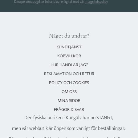
Dina personuppgifter behandlas i enlighet med vår
integritetspolicy
.
Något du undrar?
KUNDTJÄNST
KÖPVILLKOR
HUR HANDLAR JAG?
REKLAMATION OCH RETUR
POLICY OCH COOKIES
OM OSS
MINA SIDOR
FRÅGOR & SVAR
Den fysiska butiken i Kungälv har nu STÄNGT,
men vår webbutik är öppen som vanligt för beställningar.