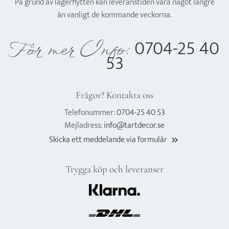
På grund av lagerflytten kan leveranstiden vara något längre
än vanligt de kommande veckorna.
0704-25 40
För mer Info:
53
Frågor? Kontakta oss
Telefonummer:
0704-25 40 53
Mejladress:
info@tartdecor.se
Skicka ett meddelande via formulär
keyboard_double_arrow_right
Trygga köp och leveranser