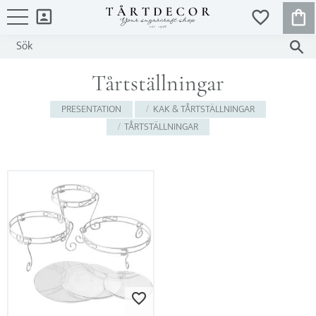
KUND
FAVORITER
Meny
Tårtställningar
PRESENTATION
KAK & TÅRTSTÄLLNINGAR
TÅRTSTÄLLNINGAR
Lägg till i favoriter