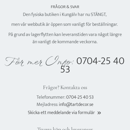
FRÅGOR & SVAR
Den fysiska butiken i Kungälv har nu STÄNGT,
men vår webbutik är öppen som vanligt för beställningar.
På grund av lagerflytten kan leveranstiden vara något längre
än vanligt de kommande veckorna.
0704-25 40
För mer Info:
53
Frågor? Kontakta oss
Telefonummer:
0704-25 40 53
Mejladress:
info@tartdecor.se
Skicka ett meddelande via formulär
keyboard_double_arrow_right
Trygga köp och leveranser