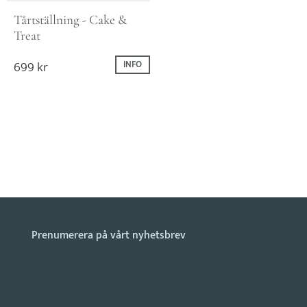
Tårtställning - Cake & 
Treat
699
kr
INFO