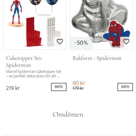
50
Lägg till i favoriter
Lägg till i favo
%
Caketopper Set- 
Bakform - Spiderman
Spiderman
Marvel Spiderman Caketopper Set 
– en perfekt dekoration för att 
skapa fantastiska tårtor och 
90
kr
bakverk för Marvel-fans.
219
kr
INFO
INFO
179
kr
Omdömen