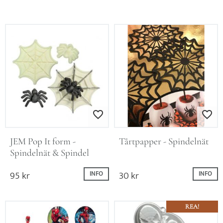
Lägg till i favoriter
Lägg till i favo
JEM Pop It form - 
Tårtpapper - Spindelnät
Spindelnät & Spindel
95
kr
30
kr
INFO
INFO
REA!