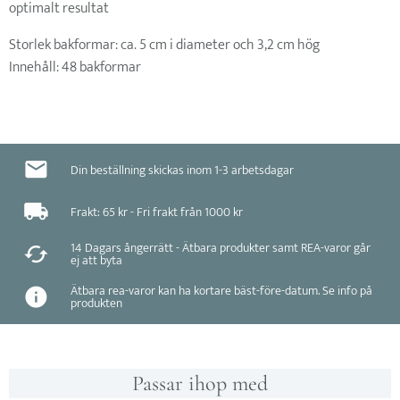
optimalt resultat
Storlek bakformar: ca. 5 cm i diameter och 3,2 cm hög
Innehåll: 48 bakformar
Din beställning skickas inom 1-3 arbetsdagar
Frakt: 65 kr - Fri frakt från 1000 kr
14 Dagars ångerrätt - Ätbara produkter samt REA-varor går
ej att byta
Ätbara rea-varor kan ha kortare bäst-före-datum. Se info på
produkten
Passar ihop med