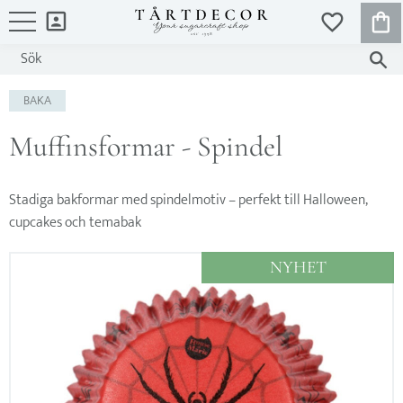
KUND
FAVORITER
Meny
BAKA
Muffinsformar - Spindel
Stadiga bakformar med spindelmotiv – perfekt till Halloween,
cupcakes och temabak
NYHET