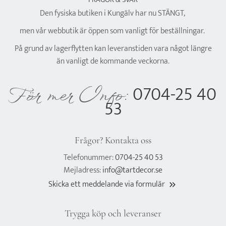
Den fysiska butiken i Kungälv har nu STÄNGT,
men vår webbutik är öppen som vanligt för beställningar.
På grund av lagerflytten kan leveranstiden vara något längre
än vanligt de kommande veckorna.
0704-25 40
För mer Info:
53
Frågor? Kontakta oss
Telefonummer:
0704-25 40 53
Mejladress:
info@tartdecor.se
Skicka ett meddelande via formulär
keyboard_double_arrow_right
Trygga köp och leveranser