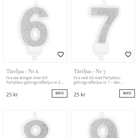
Lägg till i favoriter
Lägg till i favo
Tårtljus - Nr 6
Tårtljus - Nr 7
Fira sex-åringen med stil! 
Fira med stil med PartyDeco 
PartyDeco glittriga sifferljus nr. 6 
glittriga sifferljus nr. 7 – den 
– den perfekta dekorationen för 
perfekta dekorationen för 
födelsedagstårtan.
födelsedagstårtan!
25
kr
25
kr
INFO
INFO