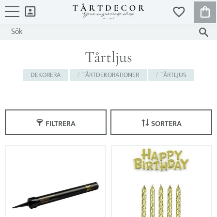
KUND
FAVORITER
Meny
Tårtljus
DEKORERA
TÅRTDEKORATIONER
TÅRTLJUS
FILTRERA
SORTERA