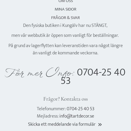
OM OSS
MINA SIDOR
FRÅGOR & SVAR
Den fysiska butiken i Kungälv har nu STÄNGT,
men vår webbutik är öppen som vanligt för beställningar.
På grund av lagerflytten kan leveranstiden vara något längre
än vanligt de kommande veckorna.
0704-25 40
För mer Info:
53
Frågor? Kontakta oss
Telefonummer:
0704-25 40 53
Mejladress:
info@tartdecor.se
Skicka ett meddelande via formulär
keyboard_double_arrow_right