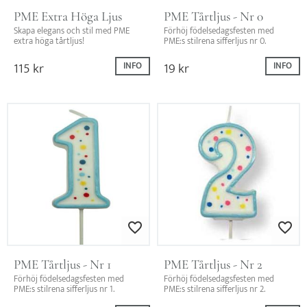
PME Extra Höga Ljus
PME Tårtljus - Nr 0
Skapa elegans och stil med PME 
Förhöj födelsedagsfesten med 
extra höga tårtljus!
PME:s stilrena sifferljus nr 0.
115
kr
19
kr
INFO
INFO
Lägg till i favoriter
Lägg till i favo
PME Tårtljus - Nr 1
PME Tårtljus - Nr 2
Förhöj födelsedagsfesten med 
Förhöj födelsedagsfesten med 
PME:s stilrena sifferljus nr 1.
PME:s stilrena sifferljus nr 2.