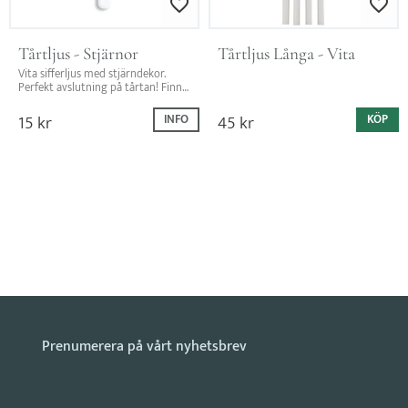
Lägg till i favoriter
Lägg till i favo
Tårtljus - Stjärnor
Tårtljus Långa - Vita
Vita sifferljus med stjärndekor. 
Perfekt avslutning på tårtan! Finns 
i siffrorna 0-9
15
kr
45
kr
INFO
KÖP