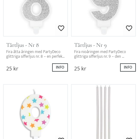
Lägg till i favoriter
Lägg till i favo
Tårtljus - Nr 8
Tårtljus - Nr 9
Fira åtta åringen med PartyDeco 
Fira nioåringen med PartyDeco 
glittriga sifferljus nr. 8 – en perfekt 
glittriga sifferljus nr. 9 – den 
dekoration för födelsedagstårtan!
perfekta dekorationen för 
födelsedagstårtan!
25
kr
25
kr
INFO
INFO