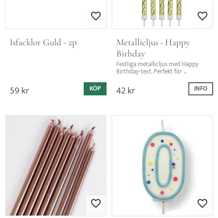
Lägg till i favoriter
Lägg till i favo
Isfacklor Guld - 2p
Metallicljus - Happy 
Birhday
Festliga metallicljus med Happy 
Birthday-text. Perfekt för 
födelsedagstårtan.
59
kr
42
kr
KÖP
INFO
Lägg till i favoriter
Lägg till i favo