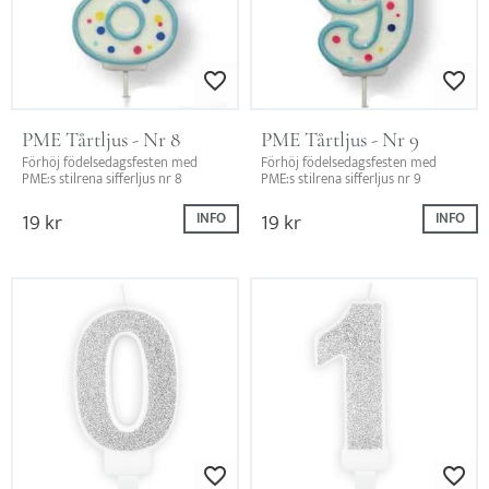
Lägg till i favoriter
Lägg till i favo
PME Tårtljus - Nr 8
PME Tårtljus - Nr 9
Förhöj födelsedagsfesten med 
Förhöj födelsedagsfesten med 
PME:s stilrena sifferljus nr 8
PME:s stilrena sifferljus nr 9
19
kr
19
kr
INFO
INFO
Lägg till i favoriter
Lägg till i favo