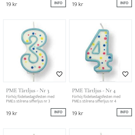
19
kr
19
kr
INFO
INFO
Lägg till i favoriter
Lägg till i favo
PME Tårtljus - Nr 3
PME Tårtljus - Nr 4
Förhöj födelsedagsfesten med 
Förhöj födelsedagsfesten med 
PME:s stilrena sifferljus nr 3
PME:s stilrena sifferljus nr 4
19
kr
19
kr
INFO
INFO