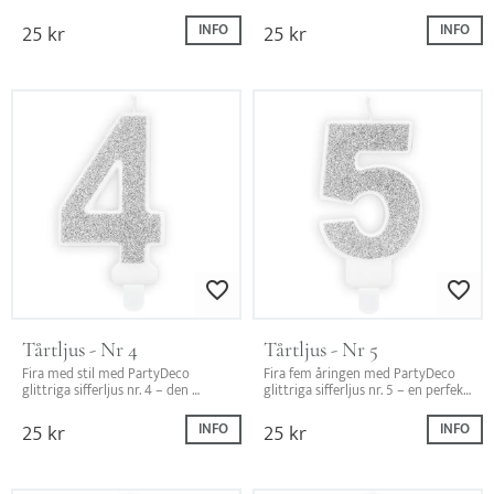
perfekta dekorationen för 
en perfekt dekoration för 
födelsedagstårtan!
födelsedagstårtan!
25
kr
25
kr
INFO
INFO
Lägg till i favoriter
Lägg till i favo
Tårtljus - Nr 4
Tårtljus - Nr 5
Fira med stil med PartyDeco 
Fira fem åringen med PartyDeco 
glittriga sifferljus nr. 4 – den 
glittriga sifferljus nr. 5 – en perfekt 
perfekta dekorationen för 
dekoration för födelsedagstårtan!
födelsedagstårtan!
25
kr
25
kr
INFO
INFO