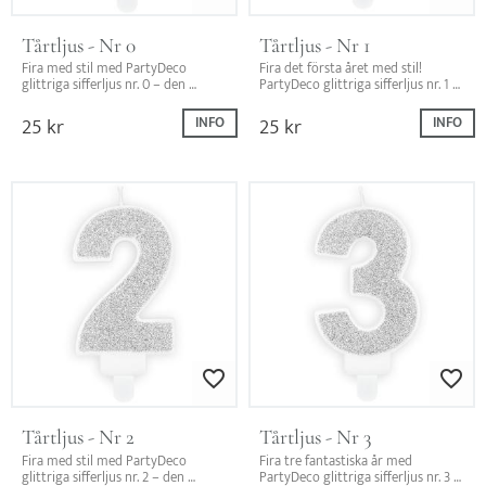
Tårtljus - Nr 0
Tårtljus - Nr 1
Fira med stil med PartyDeco 
Fira det första året med stil! 
glittriga sifferljus nr. 0 – den 
PartyDeco glittriga sifferljus nr. 1 – 
perfekta dekorationen för ett 
den perfekta dekorationen för 
jubileum eller födelsedag!
tårtan.
25
kr
25
kr
INFO
INFO
Lägg till i favoriter
Lägg till i favo
Tårtljus - Nr 2
Tårtljus - Nr 3
Fira med stil med PartyDeco 
Fira tre fantastiska år med 
glittriga sifferljus nr. 2 – den 
PartyDeco glittriga sifferljus nr. 3 – 