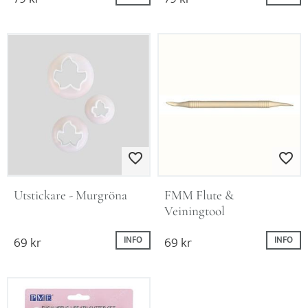
Lägg till i favoriter
Lägg till i favo
Utstickare - Murgröna
FMM Flute & 
Veiningtool
69
kr
69
kr
INFO
INFO