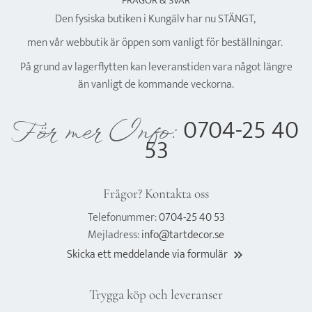
FRÅGOR & SVAR
Den fysiska butiken i Kungälv har nu STÄNGT,
men vår webbutik är öppen som vanligt för beställningar.
På grund av lagerflytten kan leveranstiden vara något längre
än vanligt de kommande veckorna.
0704-25 40
För mer Info:
53
Frågor? Kontakta oss
Telefonummer:
0704-25 40 53
Mejladress:
info@tartdecor.se
Skicka ett meddelande via formulär
keyboard_double_arrow_right
Trygga köp och leveranser