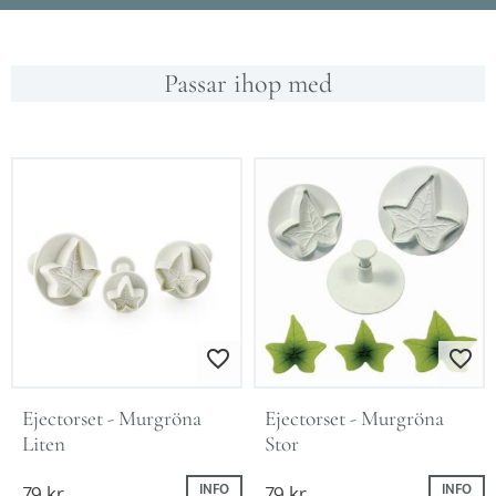
Passar ihop med
Lägg till i favoriter
Lägg till i favo
Ejectorset - Murgröna 
Ejectorset - Murgröna 
Liten
Stor
79
kr
79
kr
INFO
INFO