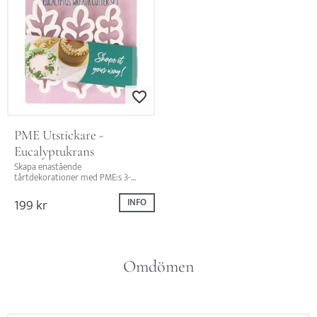
Lägg till i favoriter
PME Utstickare - 
Eucalyptukrans
Skapa enastående 
tårtdekorationer med PME:s 3-
delade eukalyptusutstickarset! 
Perfekt för att designa vackra 
199
kr
INFO
kransar och lövverk till dina 
speciella ba
Omdömen