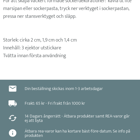
För att skapa vackert formade sockerdekorationer: kavla ut lite
marsipan eller sockerpasta, tryck ner verktyget i sockerpastan,
pressa ner stansverktyget och släpp.
Storlek: cirka 2 cm, 1,9 cm och 1,4 cm
Innehåll: 3 ejektor utstickare
Tvätta innan första användning
Din beställning skickas inom 1-3 arbetsdagar
Frakt: 65 kr - Fri frakt från 1000 kr
14 Dagars ångerrätt - Ätbara produkter samt REA-varor går
ej att byta
Ätbara rea-varor kan ha kortare bäst-före-datum. Se info på
produkten