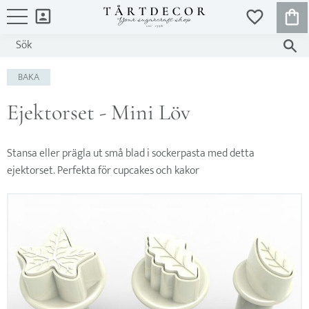
KUND
FAVORITER
Meny
BAKA
Ejektorset - Mini Löv
Stansa eller prägla ut små blad i sockerpasta med detta
ejektorset. Perfekta för cupcakes och kakor