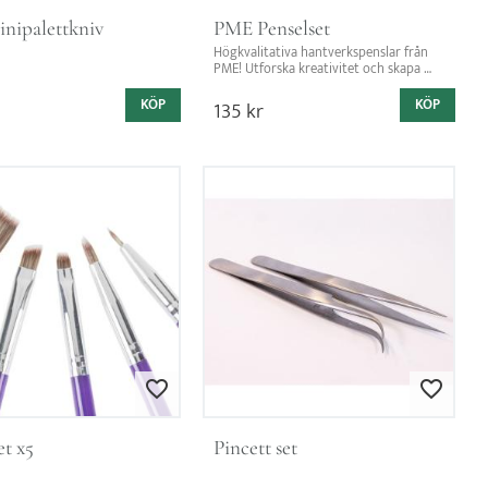
nipalettkniv
PME Penselset
Högkvalitativa hantverkspenslar från 
PME! Utforska kreativitet och skapa 
mästerverk med detaljerad precision.
KÖP
135
kr
KÖP
Lägg till i favoriter
Lägg till i favorit
et x5
Pincett set