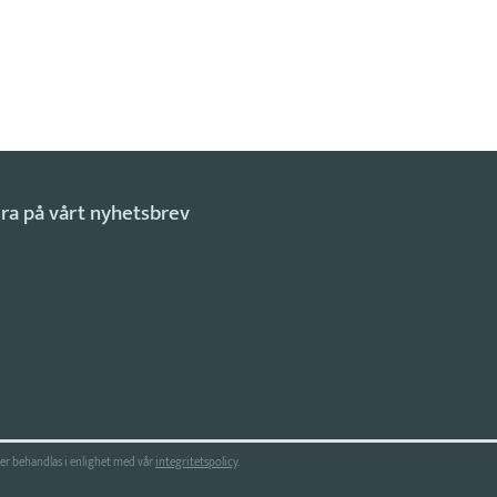
r behandlas i enlighet med vår
integritetspolicy
.