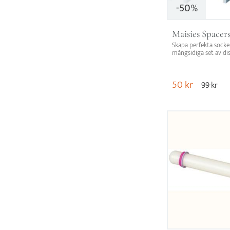
50
%
Maisies Spacer
Skapa perfekta socke
mångsidiga set av dis
utstickare. Perfekt för
erfarenhetsnivåer in
50
kr
99
kr