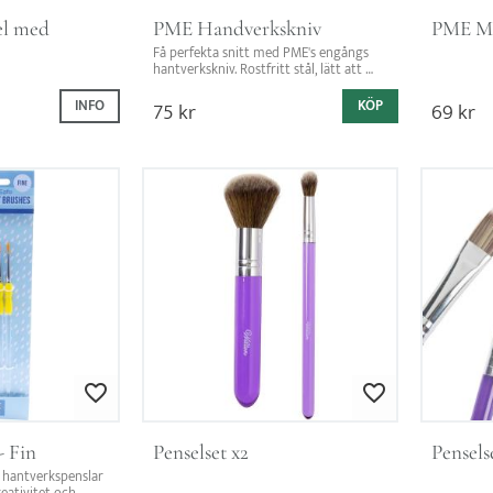
l med 
PME Handverkskniv
PME Mi
Få perfekta snitt med PME's engångs 
hantverkskniv. Rostfritt stål, lätt att 
greppa, och enkel att rengöra.
INFO
75
kr
KÖP
69
kr
Lägg till i favoriter
Lägg till i favoriter
- Fin
Penselset x2
Pensels
 hantverkspenslar 