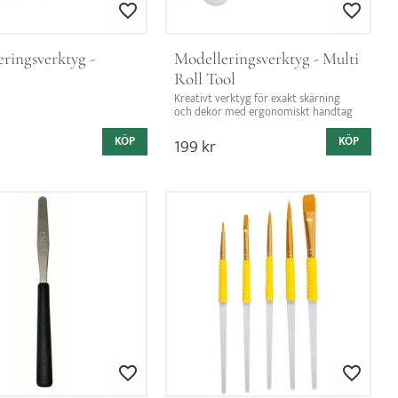
Lägg till i favoriter
Lägg till i favorit
ringsverktyg - 
Modelleringsverktyg - Multi 
Roll Tool
Kreativt verktyg för exakt skärning 
och dekor med ergonomiskt handtag
KÖP
199
kr
KÖP
Lägg till i favoriter
Lägg till i favorit