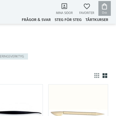
KUNDVAG
FAVORITER
0
MINA SIDOR
KR
FRÅGOR & SVAR
STEG FÖR STEG
TÅRTKURSER
ERINGSVERKTYG
Välj