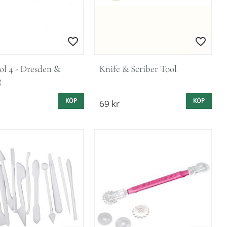
Lägg till i favoriter
Lägg till i favorit
l 4 - Dresden & 
Knife & Scriber Tool
g
KÖP
69
kr
KÖP