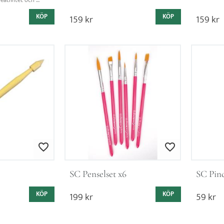
eativitet och 
 detaljerad 
KÖP
159
kr
KÖP
159
kr
Lägg till i favoriter
Lägg till i favoriter
SC Penselset x6
SC Pinc
KÖP
199
kr
KÖP
59
kr