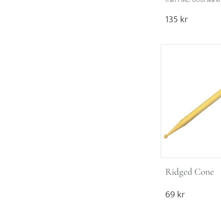
från PME! Utforska kr
skapa mästerverk med
precision.
135
kr
Ridged Cone
69
kr