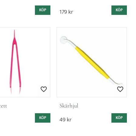
KÖP
179
kr
KÖP
Lägg till i favoriter
Lägg till i favorit
ett
Skärhjul
KÖP
49
kr
KÖP