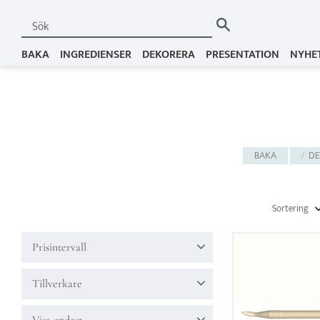
BAKA
INGREDIENSER
DEKORERA
PRESENTATION
NYHE
BAKA
DE
Välj sortering
Prisintervall
49
199
Tillverkare
Dekofee
1
FMM
4
JEM
4