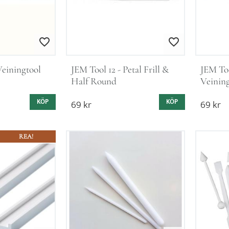
Lägg till i favoriter
Lägg till i favoriter
einingtool
JEM Tool 12 - Petal Frill & 
JEM Too
Half Round
Veinin
KÖP
69
kr
KÖP
69
kr
REA!