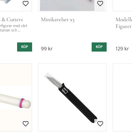
Lägg till i favoriter
Lägg till i favoriter
s & Cutters
Minikavelset x3
Modelle
Figurer
rfigurer med vårt 
tanser och 
 alla 
om sockerkonst.
KÖP
99
kr
KÖP
129
kr
Lägg till i favoriter
Lägg till i favoriter