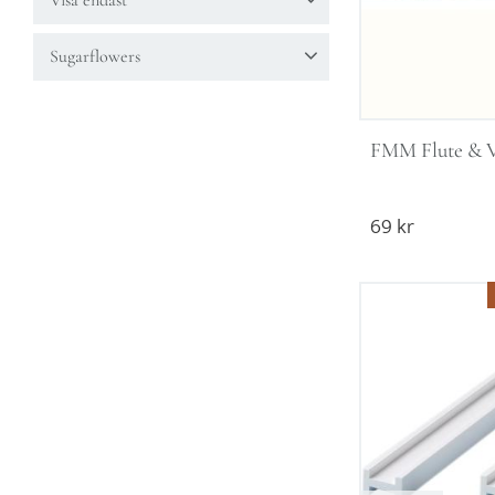
Visa endast
PME
4
Finns i lager
27
Visa fler
Sugarflowers
Kavelplattor & Kavlar
1
Modelleringsverktyg
2
FMM Flute & V
69
kr